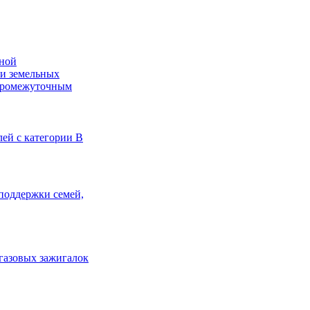
нной
ки земельных
 промежуточным
ей с категории В
поддержки семей,
газовых зажигалок