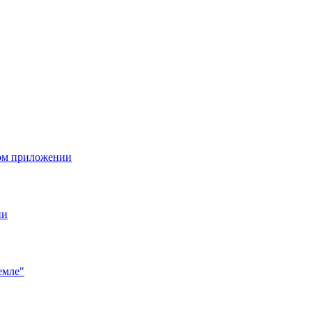
ом приложении
ии
емле"