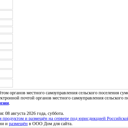
том органов местного самоуправления сельского поселения су
ектронной почтой органов местного самоуправления сельского 
нзии
.
я: 08 августа 2026 года, суббота.
м продуктом и размещён на сервере под юрисдикцией Российск
ни и
размещён
в ООО Дом для сайта.