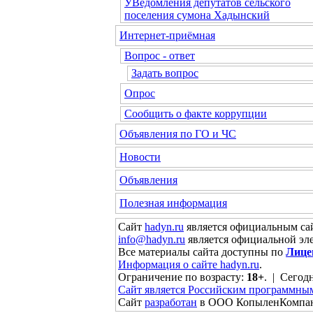
УВедомления депутатов сельского
поселения сумона Хадынский
Интернет-приёмная
Вопрос - ответ
Задать вопрос
Опрос
Сообщить о факте коррупции
Объявления по ГО и ЧС
Новости
Объявления
Полезная информация
Сайт
hadyn.ru
является официальным сай
info@hadyn.ru
является официальной эл
Все материалы сайта доступны по
Лице
Информация о сайте hadyn.ru
.
Ограничение по возрасту:
18+
. | Сегодн
Сайт является Российским программны
Сайт
разработан
в ООО КопыленКомпа