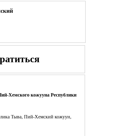
нский
братиться
Пий-Хемского кожууна Республики
блика Тыва, Пий-Хемский кожуун,