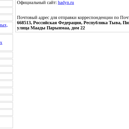
Официальный сайт:
hadyn.ru
Почтовый адрес для отправки корреспонденции по Поч
668513, Российская Федерация, Республика Тыва, П
ных,
улица Маады Парынмаа, дом 22
их