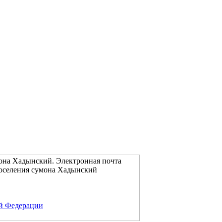
мона Хадынский. Электронная почта
поселения сумона Хадынский
ой Федерации