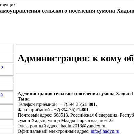
видящих
амоуправления сельского поселения сумона Хады
Администрация: к кому о
го
Администрация сельского поселения сумона Хадын 
ей
Тыва
Телефон приёмной - +7(394-35)
21-801
,
Факс приёмной - +7(394-35)
21-801
.
Почтовый адрес: 668513, Российская Федерация, Респу
сумон Хадын, улица Маады Парынмаа, дом 22
Электронный адрес: hadin.2018@yandex.ru,
Официальный электронный адрес:
info@hadyn.ru
,