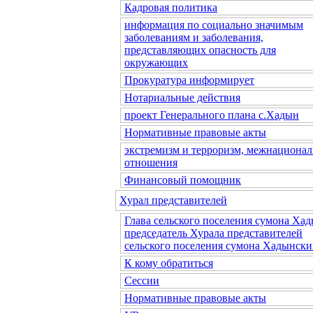
Кадровая политика
информация по социально значимым
заболеваниям и заболевания,
представляющих опасность для
окружающих
Прокуратура информирует
Нотариальные действия
проект Генерального плана с.Хадын
Нормативные правовые акты
экстремизм и терроризм, межнациона
отношения
Финансовый помощник
Хурал представителей
Глава сельского поселения сумона Хад
председатель Хурала представителей
сельского поселения сумона Хадынск
К кому обратиться
Сессии
Нормативные правовые акты