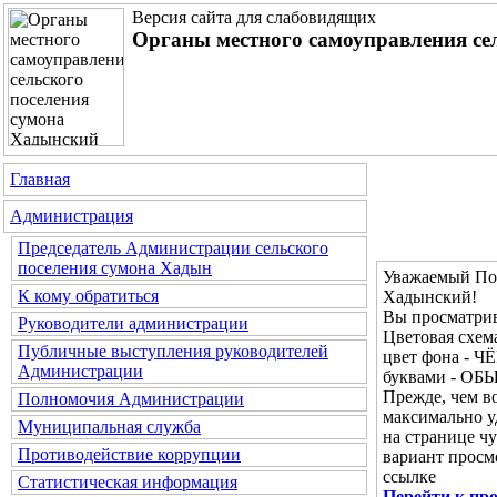
Версия сайта для слабовидящих
Органы местного самоуправления се
Главная
Администрация
Председатель Администрации сельского
поселения сумона Хадын
Уважаемый Пос
К кому обратиться
Хадынский!
Вы просматрив
Руководители администрации
Цветовая сх
Публичные выступления руководителей
цвет фона - Ч
Администрации
буквами - О
Прежде, чем во
Полномочия Администрации
максимально у
Муниципальная служба
на странице ч
Противодействие коррупции
вариант просм
ссылке
Статистическая информация
Перейти к пр