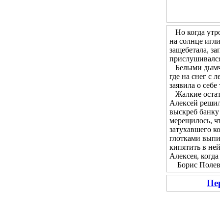
Но когда утром
на солнце игл
защебетала, за
прислушивался 
Белыми дымчат
где на снег с 
заявила о себе
Жалкие остатк
Алексей решил 
выскреб банку 
мерещилось, чт
затухавшего ко
глотками выпи
кипятить в не
Алексея, когда
Борис Полевой
Пе