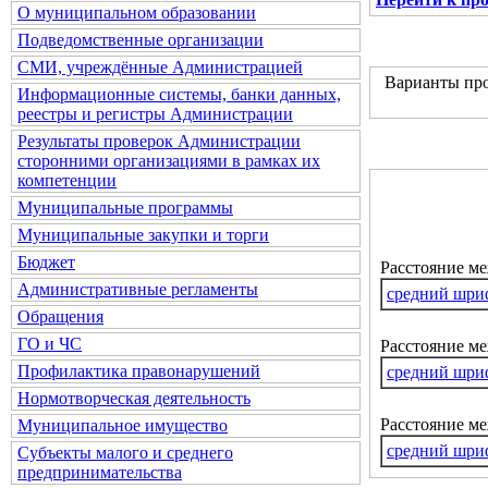
О муниципальном образовании
Подведомственные организации
СМИ, учреждённые Администрацией
Варианты про
Информационные системы, банки данных,
реестры и регистры Администрации
Результаты проверок Администрации
сторонними организациями в рамках их
компетенции
Муниципальные программы
Муниципальные закупки и торги
Бюджет
Расстояние м
Административные регламенты
средний шри
Обращения
ГО и ЧС
Расстояние ме
Профилактика правонарушений
средний шри
Нормотворческая деятельность
Расстояние м
Муниципальное имущество
средний шри
Субъекты малого и среднего
предпринимательства